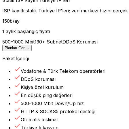
Statik ISP kayıtlı Türkiye IP'leri
ISP kayıtlı statik Türkiye IP'leri; veri merkezi hızını gerçek
150
₺
/ay
1 aylık başlangıç fiyatı
500–1000 Mbit
130+ Subnet
DDoS Koruması
Planları Gör
→
Paket İçeriği
Vodafone & Türk Telekom operatörleri
DDoS koruması
Kişiye özel kurulum
En düşük ping değerleri
500–1000 Mbit Down/Up hız
HTTP & SOCKS5 protokol desteği
Otomatik teslimat
Türkiye lokasyon