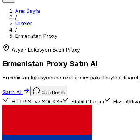
Ana Sayfa
/
Ülkeler
/
Ermenistan
Proxy
Asya
· Lokasyon Bazlı Proxy
Ermenistan
Proxy Satın Al
Ermenistan lokasyonuna özel proxy paketleriyle e-ticaret, u
Satın Al
Canlı Destek
HTTP(S) ve SOCKS5
Stabil Oturum
Hızlı Aktiv