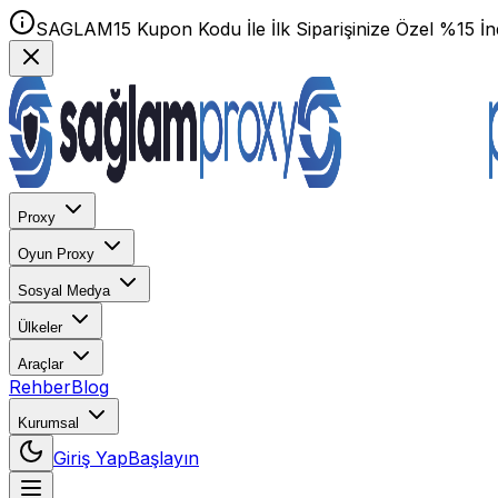
SAGLAM15 Kupon Kodu İle İlk Siparişinize Özel %15 İnd
Proxy
Oyun Proxy
Sosyal Medya
Ülkeler
Araçlar
Rehber
Blog
Kurumsal
Giriş Yap
Başlayın