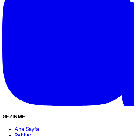
GEZİNME
Ana Sayfa
Rehber