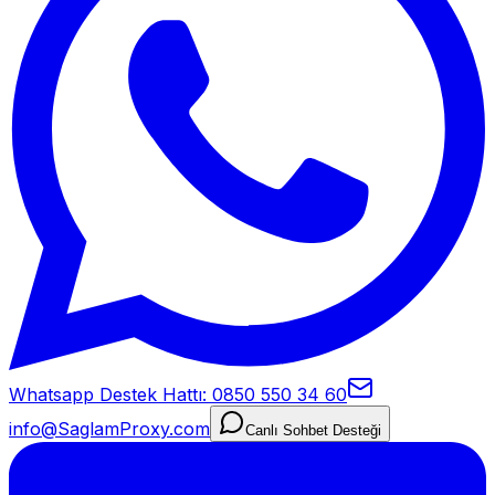
Whatsapp Destek Hattı: 0850 550 34 60
info@SaglamProxy.com
Canlı Sohbet Desteği