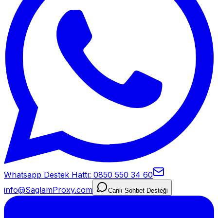
Whatsapp Destek Hattı: 0850 550 34 60
info@SaglamProxy.com
Canlı Sohbet Desteği