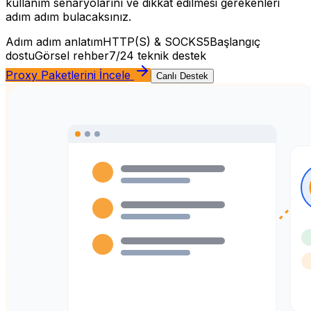
kullanım senaryolarını ve dikkat edilmesi gerekenleri
adım adım bulacaksınız.
Adım adım anlatım
HTTP(S) & SOCKS5
Başlangıç
dostu
Görsel rehber
7/24 teknik destek
Proxy Paketlerini İncele
Canlı Destek