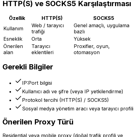
HTTP(S) ve SOCKS5 Karşılaştırması
Özellik
HTTP(S)
SOCKS5
Web / tarayıcı
Genel amaçlı, uygulama
Kullanım
trafiği
bazlı
Esneklik
Orta
Yüksek
Önerilen
Tarayıcı
Proxifier, oyun,
alan
eklentileri
otomasyon
Gerekli Bilgiler
IP:Port bilgisi
Kullanıcı adı ve şifre (veya IP yetkilendirme)
Protokol tercihi (HTTP(S) / SOCKS5)
Sosyal medya yönetim aracı veya tarayıcı profili
Önerilen Proxy Türü
Residential veya mobile proxy (doğal trafik profili ve